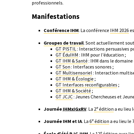
professionnels.
Manifestations
Conférence IHM
. La conférence
IHM 2026
es
Groupes de travail
. Sont actuellement sout
GT PISTIL
: Interactions persuasives p
GT ÉduIHM
: IHM pour l'éducation ;
GT IHM & Santé
: IHM dans le domaine 
GT Son
: Interfaces sonores ;
GT Multisensoriel
: Interaction multise
GT IHM & Écologie
;
GT Interfaces reconfigurables
;
GT IHM & Société
;
GT JCJC
: Jeunes Chercheuses et Jeun
e
Journée
IHMxIGxRV
. La
2
édition
a eu lieu 
e
Journée IHM et IA
. La
6
édition
a eu lieu le 
e
École d'été
RJC-IHM
. La
12
édition
aura li